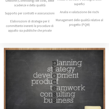
Gestione (Controlling) dei costi, delle
superfici
scadenze e della qualità
Analisi e valutazione dei rischi
Supporto per contratti e assicurazioni
Management delle qualità relative al
Elaborazioni di strategie per il
progetto (PQM)
committente inerenti le procedure di
appalto sia pubbliche che private